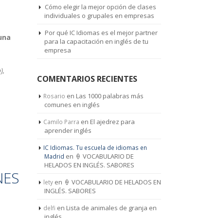
Cómo elegir la mejor opción de clases
individuales o grupales en empresas
Por qué IC Idiomas es el mejor partner
una
para la capacitación en inglés de tu
empresa
),
COMENTARIOS RECIENTES
en
Las 1000 palabras más
Rosario
comunes en inglés
en
El ajedrez para
Camilo Parra
aprender inglés
IC Idiomas. Tu escuela de idiomas en
en
🍦 VOCABULARIO DE
Madrid
HELADOS EN INGLÉS. SABORES
NES
en
🍦 VOCABULARIO DE HELADOS EN
lety
INGLÉS. SABORES
en
Lista de animales de granja en
delfi
inglés