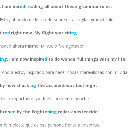
. I am bor
ed
reading all about these grammar rules.
. Estoy aburrido de leer todo sobre estas reglas gramaticales.
tir
ed
right now. My flight was tir
ing
nsado ahora mismo. Mi vuelo fue agotador
ing
. I am now inspir
ed
to do wonderful things with my life.
. Ahora estoy inspirado para hacer cosas maravillosas con mi vida.
by how shock
ing
the accident was last night
ió lo impactante que fue el accidente anoche.
ghten
ed
by the frighten
ing
roller-coaster ride!
r lo molesta que es esa persona frente a nosotros.