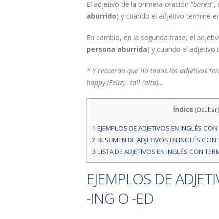
El adjetivo de la primera oración “
bored
”,
aburrido
) y cuando el adjetivo termine e
En cambio, en la segunda frase, el adjetiv
persona aburrida
) y cuando el adjetivo
* Y recuerda que no todos los adjetivos ter
happy (Feliz), tall (alto)…
Índice
[
Ocultar
]
1
EJEMPLOS DE ADJETIVOS EN INGLÉS CON 
2
RESUMEN DE ADJETIVOS EN INGLÉS CON 
3
LISTA DE ADJETIVOS EN INGLÉS CON TERM
EJEMPLOS DE ADJET
-ING O -ED