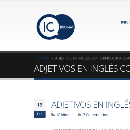
INIC
Portada
»
ADJETIVOS EN INGLÉS CON TERMINACIONES -I
ADJETIVOS EN INGLÉS C
ADJETIVOS EN INGLÉ
13
Dic
IC Idiomas
7 Comentarios