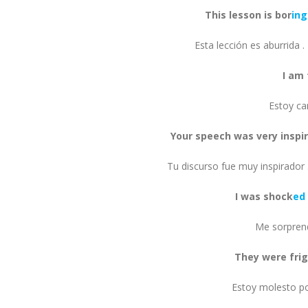
This lesson is bor
ing
Esta lección es aburrida 
I am 
Estoy ca
Your speech was very inspir
Tu discurso fue muy inspirador 
I was shock
ed
Me sorprend
They were fri
Estoy molesto po