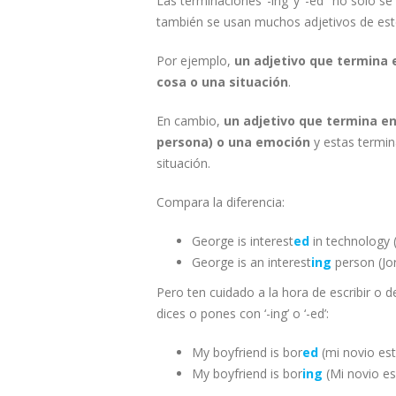
Las terminaciones ‘-ing’ y ‘-ed’ no sólo 
también se usan muchos adjetivos de este
Por ejemplo,
un adjetivo que termina e
cosa o una situación
.
En cambio,
un adjetivo que termina en
persona) o una emoción
y estas termin
situación.
Compara la diferencia:
George is interest
ed
in technology (
George is an interest
ing
person (Jo
Pero ten cuidado a la hora de escribir o de
dices o pones con ‘-ing’ o ‘-ed’:
My boyfriend is bor
ed
(mi novio est
My boyfriend is bor
ing
(Mi novio es