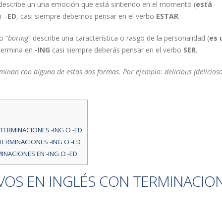
 describe un una emoción que está sintiendo en el momento (
está
n –
ED
, casi siempre debemos pensar en el verbo
ESTAR
.
o “
boring
” describe una característica o rasgo de la personalidad (
es 
 termina en
-ING
casi siempre deberás pensar en el verbo
SER
.
minan con alguna de estas dos formas. Por ejemplo: delicious (delicioso
TERMINACIONES -ING O -ED
TERMINACIONES -ING O -ED
INACIONES EN -ING O -ED
IVOS EN INGLÉS CON TERMINACIO