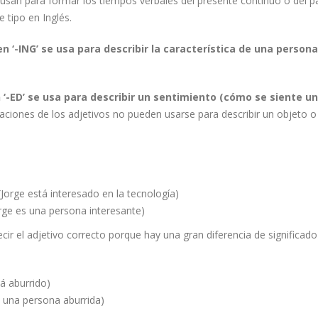
se usan para formar los tiempos verbales del presente continuo o del 
 tipo en Inglés.
n ‘-ING’ se usa para describir la característica de una persona
 ‘-ED’ se usa para describir un sentimiento (cómo se siente u
aciones de los adjetivos no pueden usarse para describir un objeto o
Jorge está interesado en la tecnología)
rge es una persona interesante)
cir el adjetivo correcto porque hay una gran diferencia de significado 
á aburrido)
 una persona aburrida)