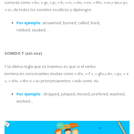
sonoras como «-b», «-g», «-j», «-l», «-r», «-m», «-n», «-th», «-v»,»-w»,»-y»,
«-z», de todos los sonidos vocálicos y diptongos.
Por ejemplo:
answered, burned, called, lived,
robbed, studied…
SONIDO T (sin voz)
Y la última regla que os traemos es que si el verbo
termina en consonantes mudas como «-ch», «-f «, «-gh»,»-k», «-p», «-s
«, «-sh», «-th» o «-x» pronunciaremos «-ed» como «t».
Por ejemplo:
dropped, jumped, missed, prefered, washed,
worked…