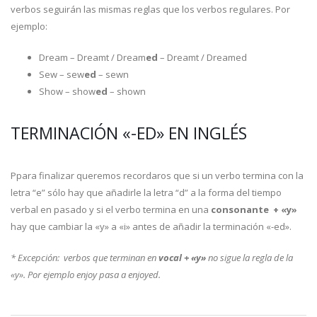
verbos seguirán las mismas reglas que los verbos regulares. Por
ejemplo:
Dream – Dreamt / Dream
ed
– Dreamt / Dreamed
Sew – sew
ed
– sewn
Show – show
ed
– shown
TERMINACIÓN «-ED» EN INGLÉS
Ppara finalizar queremos recordaros que si un verbo termina con la
letra “e” sólo hay que añadirle la letra “d” a la forma del tiempo
verbal en pasado y si el verbo termina en una
consonante + «y»
hay que cambiar la «y» a «i» antes de añadir la terminación «-ed».
* Excepción: verbos que terminan en
vocal + «y»
no sigue la regla de la
«y». Por ejemplo enjoy pasa a enjoyed.