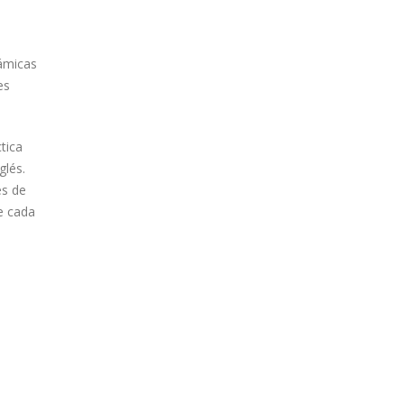
ámicas
es
tica
glés.
es de
e cada