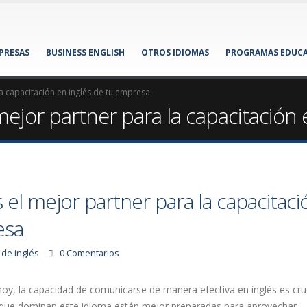
MPRESAS
BUSINESS ENGLISH
OTROS IDIOMAS
PROGRAMAS EDUCA
la capacitación en inglés de tu empresa
mejor partner para la capacitación
 el mejor partner para la capacitaci
esa
 de inglés
0 Comentarios
oy, la capacidad de comunicarse de manera efectiva en inglés es cru
s que dominan este idioma están mejor preparadas para aprovechar