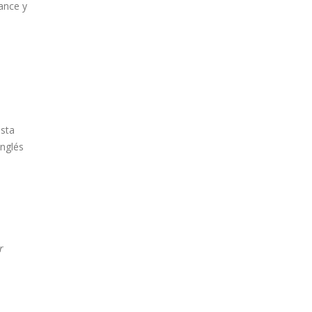
ance y
u
asta
inglés
r