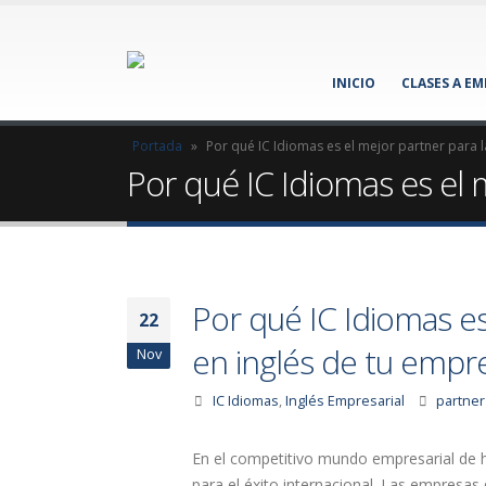
INICIO
CLASES A E
Portada
»
Por qué IC Idiomas es el mejor partner para 
Por qué IC Idiomas es el 
Por qué IC Idiomas es
22
en inglés de tu empr
Nov
IC Idiomas
,
Inglés Empresarial
partner
En el competitivo mundo empresarial de h
para el éxito internacional. Las empresa