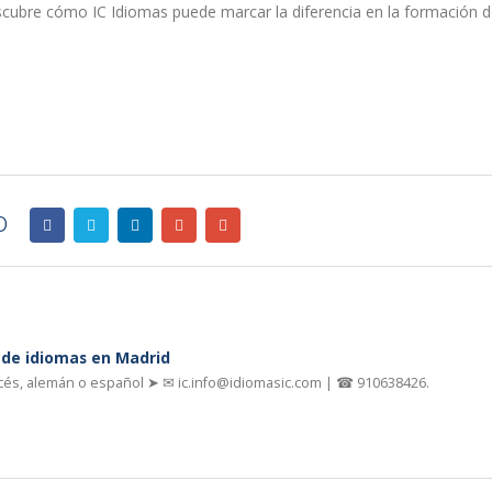
ubre cómo IC Idiomas puede marcar la diferencia en la formación d
o
a de idiomas en Madrid
ncés, alemán o español ➤ ✉ ic.info@idiomasic.com | ☎ 910638426.