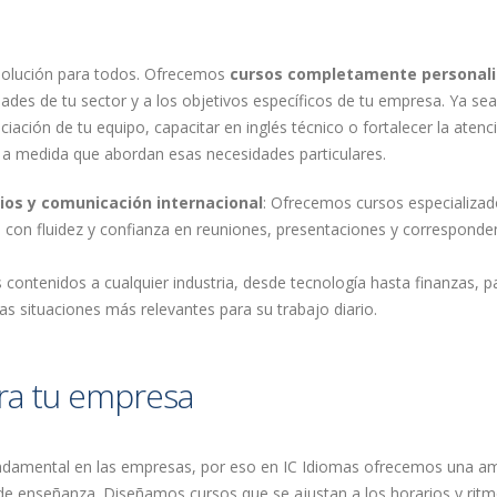
solución para todos. Ofrecemos
cursos completamente personal
dades de tu sector y a los objetivos específicos de tu empresa. Ya se
iación de tu equipo, capacitar en inglés técnico o fortalecer la atenc
 a medida que abordan esas necesidades particulares.
ios y comunicación internacional
: Ofrecemos cursos especializa
 con fluidez y confianza en reuniones, presentaciones y corresponde
 contenidos a cualquier industria, desde tecnología hasta finanzas, p
as situaciones más relevantes para su trabajo diario.
para tu empresa
ndamental en las empresas, por eso en IC Idiomas ofrecemos una am
e enseñanza. Diseñamos cursos que se ajustan a los horarios y ritm