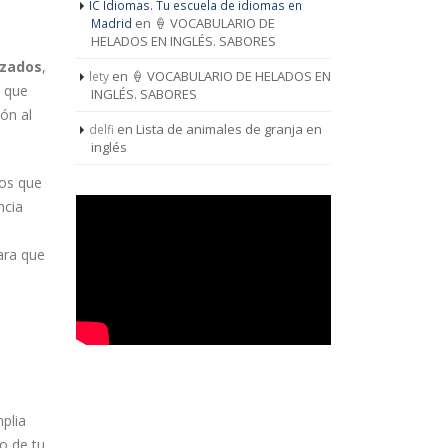
IC Idiomas. Tu escuela de idiomas en
en
🍦 VOCABULARIO DE
Madrid
HELADOS EN INGLÉS. SABORES
izados
,
en
🍦 VOCABULARIO DE HELADOS EN
lety
a que
INGLÉS. SABORES
ión al
en
Lista de animales de granja en
delfi
inglés
dos que
ncia
ara que
plia
o de tu