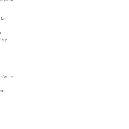
 las
a
na y
ación de
 en