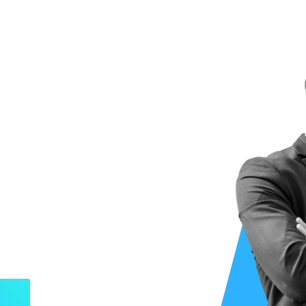
glés
as
 Curso de
y la