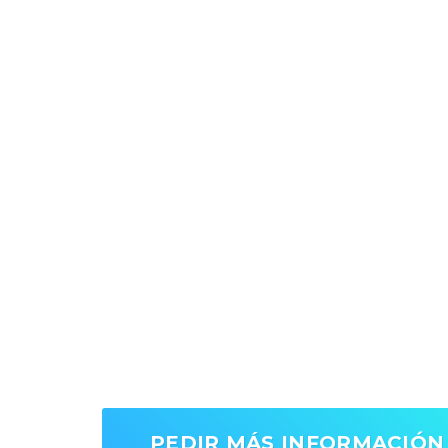
Cursos de in
para empres
Potencia el Éxito de Tu Empresa con Nuestro
Inglés Corporativo e Impulsa la Comunicación 
Competitividad de tu Equipo
PEDIR MÁS INFORMACIÓN