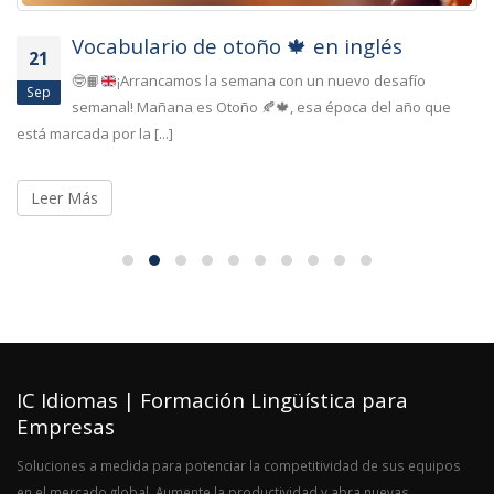
Vocabulario de otoño 🍁 en inglés
21
🤓
📙
¡Arrancamos la semana con un nuevo desafío
Sep
semanal! Mañana es Otoño
🍂
🍁
, esa época del año que
está marcada por la [...]
Leer Más
IC Idiomas | Formación Lingüística para
Empresas
Soluciones a medida para potenciar la competitividad de sus equipos
en el mercado global. Aumente la productividad y abra nuevas