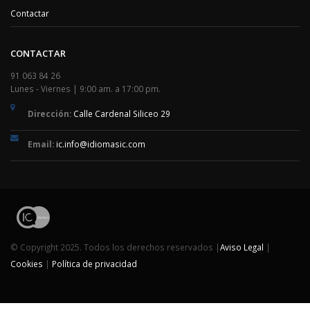
Contactar
CONTACTAR
91 063 84 26
Lunes - Viernes | 9:00 am. a 17:00 pm.
Dirección:
Calle Cardenal Siliceo 29
Email:
ic.info@idiomasic.com
© Copyright 2025. Todos los derechos reservados |
Aviso Legal
|
Cookies
|
Política de privacidad