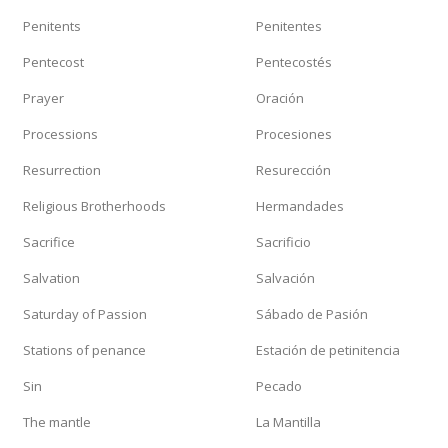
Penitents
Penitentes
Pentecost
Pentecostés
Prayer
Oración
Processions
Procesiones
Resurrection
Resurección
Religious Brotherhoods
Hermandades
Sacrifice
Sacrificio
Salvation
Salvación
Saturday of Passion
Sábado de Pasión
Stations of penance
Estación de petinitencia
Sin
Pecado
The mantle
La Mantilla