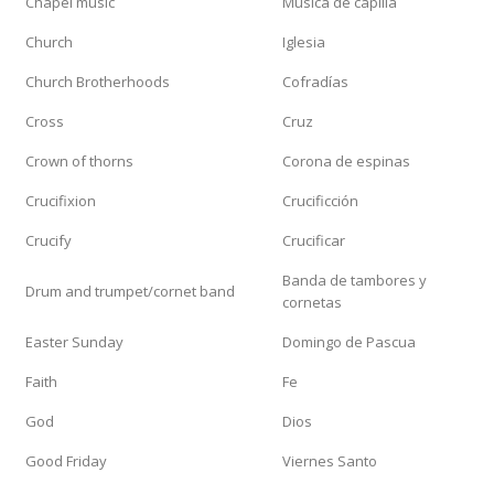
Chapel music
Música de capilla
Church
Iglesia
Church Brotherhoods
Cofradías
Cross
Cruz
Crown of thorns
Corona de espinas
Crucifixion
Crucificción
Crucify
Crucificar
Banda de tambores y
Drum and trumpet/cornet band
cornetas
Easter Sunday
Domingo de Pascua
Faith
Fe
God
Dios
Good Friday
Viernes Santo