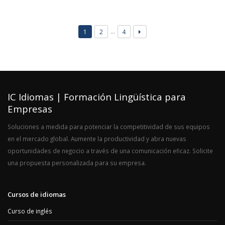
…
1
2
4
IC Idiomas | Formación Lingüística para
Empresas
Soluciones a medida para potenciar la competitividad de sus equipos
en el mercado global. Aumente la productividad y abra nuevas
oportunidades de negocio a través de una comunicación eficaz. Solicite
una propuesta personalizada para su empresa.
Cursos de idiomas
Curso de inglés