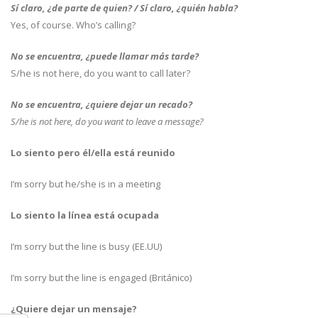
Sí claro, ¿de parte de quien? / Sí claro, ¿quién habla?
Yes, of course. Who’s calling?
No se encuentra, ¿puede llamar más tarde?
S/he is not here, do you want to call later?
No se encuentra, ¿quiere dejar un recado?
S/he is not here, do you want to leave a message?
Lo siento pero él/ella está reunido
I’m sorry but he/she is in a meeting
Lo siento la línea está ocupada
I’m sorry but the line is busy (EE.UU)
I’m sorry but the line is engaged (Británico)
¿Quiere dejar un mensaje?