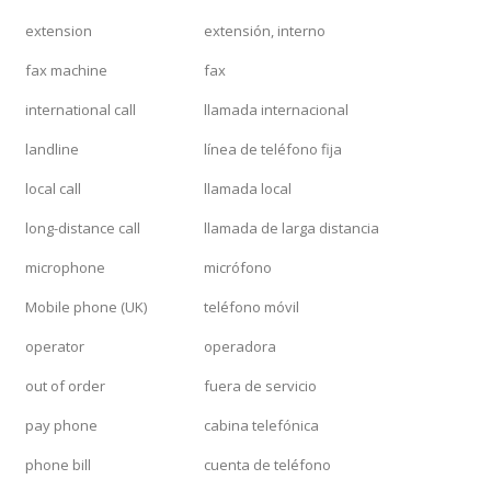
extension
extensión, interno
fax machine
fax
international call
llamada internacional
landline
línea de teléfono fija
local call
llamada local
long-distance call
llamada de larga distancia
microphone
micrófono
Mobile phone (UK)
teléfono móvil
operator
operadora
out of order
fuera de servicio
pay phone
cabina telefónica
phone bill
cuenta de teléfono