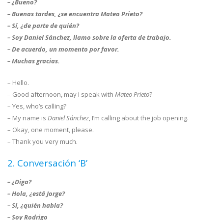
– ¿Bueno?
– Buenas tardes, ¿se encuentra Mateo Prieto?
– Sí, ¿de parte de quién?
– Soy Daniel Sánchez, llamo sobre la oferta de trabajo.
– De acuerdo, un momento por favor.
– Muchas gracias.
– Hello.
– Good afternoon, may I speak with
Mateo Prieto
?
– Yes, who’s calling?
– My name is
Daniel Sánchez
, I’m calling about the job opening.
– Okay, one moment, please.
– Thank you very much.
2. Conversación ‘B’
– ¿Diga?
– Hola, ¿está Jorge?
– Sí, ¿quién habla?
– Soy Rodrigo