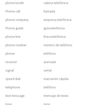
phone booth
cabina telefónica
Phone call
llamada
phone company
empresa telefónica
Phone guide
guía telefónica
phone line
línea telefónica
phone number
número de teléfono
phone
teléfono
receiver
auricular
signal
señal
speed dial
macración rápida
telephone
teléfono
text message
mensaje de texto
tone
tono