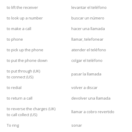
to lift the receiver
levantar el teléfono
to look up a number
buscar un número
to make a call
hacer una llamada
to phone
llamar, telefonear
to pick up the phone
atender el teléfono
to put the phone down
colgar el teléfono
to put through (UK)
pasar la llamada
to connect (US)
to redial
volver a discar
to return a call
devolver una llamada
to reverse the charges (UK)
llamar a cobro revertido
to call collect (US)
To ring
sonar