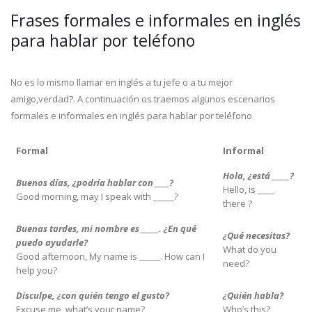
Frases formales e informales en inglés
para hablar por teléfono
No es lo mismo llamar en inglés a tu jefe o a tu mejor
amigo,verdad?. A continuación os traemos algunos escenarios
formales e informales en inglés para hablar por teléfono
Formal
Informal
Hola, ¿está _____?
Buenos días, ¿podría hablar con ____?
Hello, is ____
Good morning, may I speak with _____?
there ?
Buenas tardes, mi nombre es _____. ¿En qué
¿Qué necesitas?
puedo ayudarle?
What do you
Good afternoon, My name is _____. How can I
need?
help you?
Disculpe, ¿con quién tengo el gusto?
¿Quién habla?
Excuse me, what’s your name?
Who’s this?