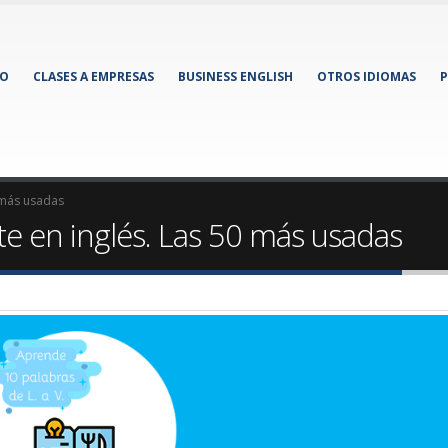
IO
CLASES A EMPRESAS
BUSINESS ENGLISH
OTROS IDIOMAS
P
 más usadas
te en inglés. Las 50 más usadas