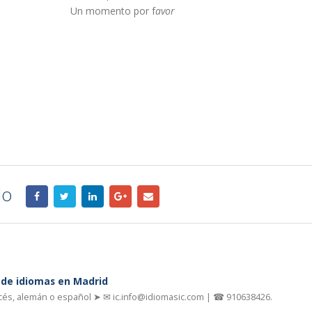
Un momento por f
avor
lo
a de idiomas en Madrid
ncés, alemán o español ➤ ✉ ic.info@idiomasic.com | ☎ 910638426.