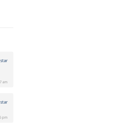
star
57 am
star
16 pm