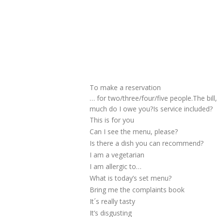
To make a reservation
… for two/three/four/five people.The bil
much do I owe you?Is service included?
This is for you
Can I see the menu, please?
Is there a dish you can recommend?
I am a vegetarian
I am allergic to…
What is today’s set menu?
Bring me the complaints book
It´s really tasty
It’s disgusting