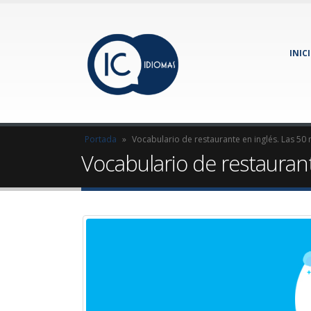
INIC
Portada
»
Vocabulario de restaurante en inglés. Las 50
Vocabulario de restauran