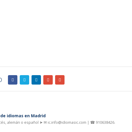
o
a de idiomas en Madrid
ncés, alemán o español ➤ ✉ ic.info@idiomasic.com | ☎ 910638426.