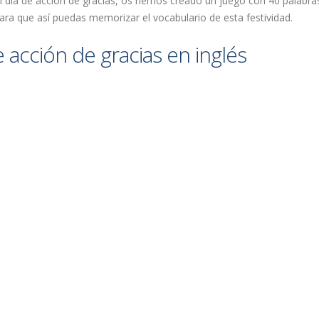
l día de acción de gracias, os hemos creado un juego con 40 palabra
ara que así puedas memorizar el vocabulario de esta festividad.
e acción de gracias en inglés