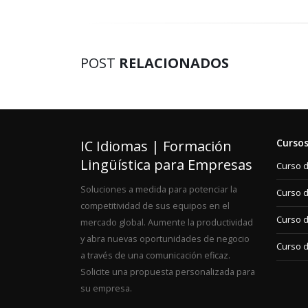
POST
RELACIONADOS
Cursos
IC Idiomas | Formación
Lingüística para Empresas
Curso d
Soluciones a medida para potenciar la
Curso d
competitividad de sus equipos en el
Curso 
mercado global. Aumente la productividad
y abra nuevas oportunidades de negocio
Curso 
a través de una comunicación eficaz.
Solicite una propuesta personalizada para
su empresa.