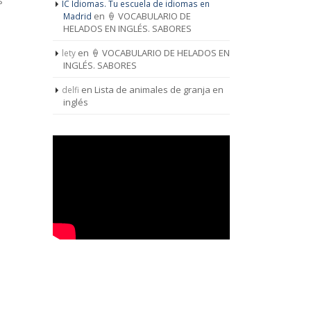
s
IC Idiomas. Tu escuela de idiomas en
en
🍦 VOCABULARIO DE
Madrid
HELADOS EN INGLÉS. SABORES
en
🍦 VOCABULARIO DE HELADOS EN
lety
INGLÉS. SABORES
en
Lista de animales de granja en
delfi
inglés