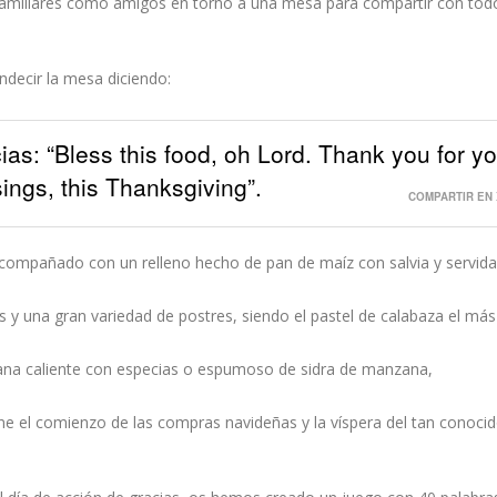
 familiares como amigos en torno a una mesa para compartir con tod
ndecir la mesa diciendo:
as: “Bless this food, oh Lord. Thank you for yo
ings, this Thanksgiving”.
COMPARTIR EN 
 acompañado con un relleno hecho de pan de maíz con salvia y servid
 y una gran variedad de postres, siendo el pastel de calabaza el más
ana caliente con especias o espumoso de sidra de manzana,
e el comienzo de las compras navideñas y la víspera del tan conocid