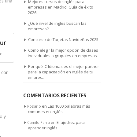
os una
Mejores cursos de inglés para
empresas en Madrid: Guía de éxito
2026
¿Qué nivel de inglés buscan las
empresas?
Concurso de Tarjetas Navideñas 2025
ur
Cómo elegir la mejor opción de clases
X
individuales o grupales en empresas
Por qué IC Idiomas es el mejor partner
para la capacitación en inglés de tu
a con
empresa
COMENTARIOS RECIENTES
en
Las 1000 palabras más
Rosario
comunes en inglés
o y
en
El ajedrez para
Camilo Parra
aprender inglés