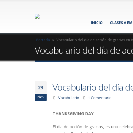
INICIO
CLASES A E
Portada
»
Vocabulario del día de acción de gracias en i
Vocabulario del día de ac
Vocabulario del día d
23
Nov
Vocabulario
1 Comentario
THANKSGIVING DAY
El día de acción de gracias, es una celebra