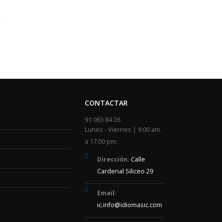
CONTACTAR
91 063 84 26
Lunes - Viernes | 9:00 am.
a 17:00 pm.
Dirección:
Calle
Cardenal Siliceo 29
Email:
ic.info@idiomasic.com