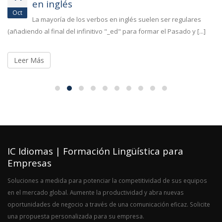
en inglés
Oct
La mayoría de los verbos en inglés suelen ser regulares
(añadiendo al final del infinitivo "_ed" para formar el Pasado y [...]
Leer Más
IC Idiomas | Formación Lingüística para
Empresas
Soluciones a medida para potenciar la competitividad de sus equipos
en el mercado global. Aumente la productividad y abra nuevas
oportunidades de negocio a través de una comunicación eficaz. Solicite
una propuesta personalizada para su empresa.