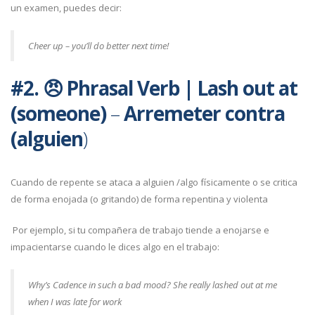
un examen, puedes decir:
Cheer up – you’ll do better next time!
#2. 😠
Phrasal Verb
|
Lash out at
(someone)
–
Arremeter contra
(alguien
)
Cuando de repente se ataca a alguien /algo físicamente o se critica
de forma enojada (o gritando) de forma repentina y violenta
Por ejemplo, si tu compañera de trabajo tiende a enojarse e
impacientarse cuando le dices algo en el trabajo:
Why’s Cadence in such a bad mood? She really lashed out at me
when I was late for work