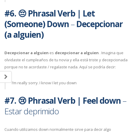
#6. 😔
Phrasal Verb
|
Let
(Someone) Down
–
Decepcionar
(a alguien)
Decepcionar a alguien
es
decepcionar a alguien
. Imagina que
olvidaste el cumpleaños de tu novia y ella está triste y decepcionada
porque no te acordaste / regalaste nada. Aquí se podría decir:
I’m really sorry. I know I let you down
#7. 😢
Phrasal Verb
| Feel down
–
Estar deprimido
Cuando utilizamos down normalmente sirve para decir algo