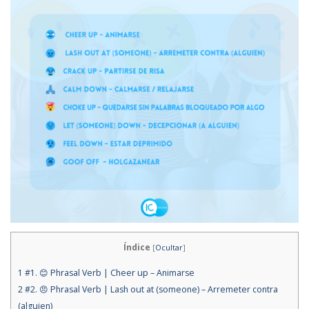
Índice
[
Ocultar
]
1
#1. 😊 Phrasal Verb | Cheer up – Animarse
2
#2. 😠 Phrasal Verb | Lash out at (someone) – Arremeter contra
(alguien)