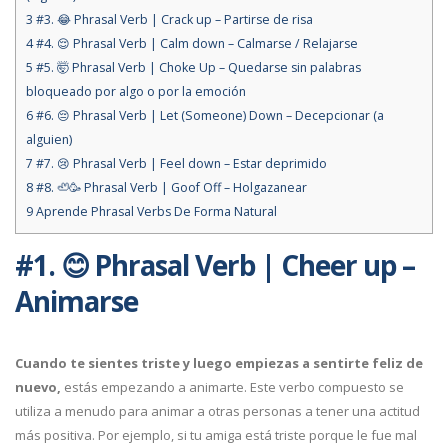
3
#3. 😂 Phrasal Verb | Crack up – Partirse de risa
4
#4. 😌 Phrasal Verb | Calm down – Calmarse / Relajarse
5
#5. 🤯 Phrasal Verb | Choke Up – Quedarse sin palabras
bloqueado por algo o por la emoción
6
#6. 😔 Phrasal Verb | Let (Someone) Down – Decepcionar (a
alguien)
7
#7. 😢 Phrasal Verb | Feel down – Estar deprimido
8
#8. 🦥🥳 Phrasal Verb | Goof Off – Holgazanear
9
Aprende Phrasal Verbs De Forma Natural
#1.
😊
Phrasal Verb
| Cheer up –
Animarse
Cuando te sientes triste y luego empiezas a sentirte feliz de
nuevo,
estás empezando a animarte. Este verbo compuesto se
utiliza a menudo para animar a otras personas a tener una actitud
más positiva. Por ejemplo, si tu amiga está triste porque le fue mal