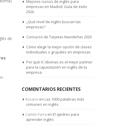
idioma)
Mejores cursos de inglés para
empresas en Madrid: Guía de éxito
2026
¿Qué nivel de inglés buscan las
empresas?
Concurso de Tarjetas Navideñas 2025
glés de
Cómo elegir la mejor opción de clases
individuales o grupales en empresas
res
Por qué IC Idiomas es el mejor partner
para la capacitación en inglés de tu
empresa
n:
COMENTARIOS RECIENTES
en
Las 1000 palabras más
Rosario
comunes en inglés
en
El ajedrez para
Camilo Parra
aprender inglés