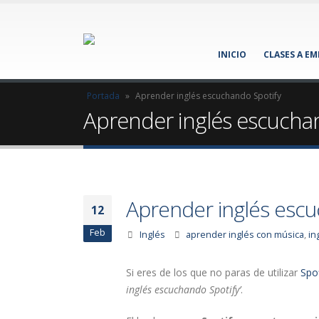
INICIO
CLASES A E
Portada
»
Aprender inglés escuchando Spotify
Aprender inglés escucha
Aprender inglés escu
12
Feb
Inglés
aprender inglés con música
,
in
Si eres de los que no paras de utilizar
Spof
inglés escuchando Spotify’
.