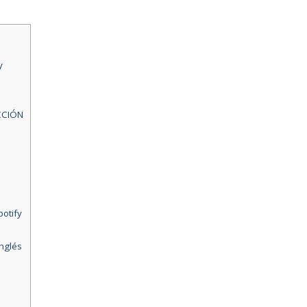
y
CCIÓN
otify
inglés