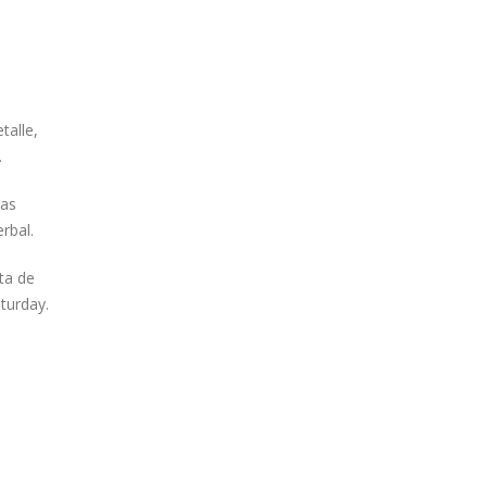
talle,
.
ras
rbal.
ta de
turday.