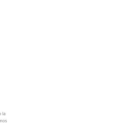
 la
emos