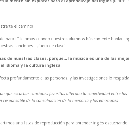
irtualmente sin explotar para el aprendizaje del inglés
(u otro 
trarte el camino!
te para IC Idiomas cuando nuestros alumnos básicamente hablan in
 nuestras canciones… ¡fuera de clase!
nas de nuestras clases, porque… la música es una de las mejo
l idioma y la cultura inglesa.
ecta profundamente a las personas, y las investigaciones lo respalda
on que escuchar canciones favoritas alteraba la conectividad entre las
ón responsable de la consolidación de la memoria y las emociones
artimos una listas de reproducción para aprender inglés escuchando