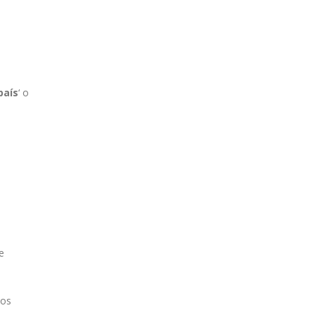
país
‘ o
e
ios