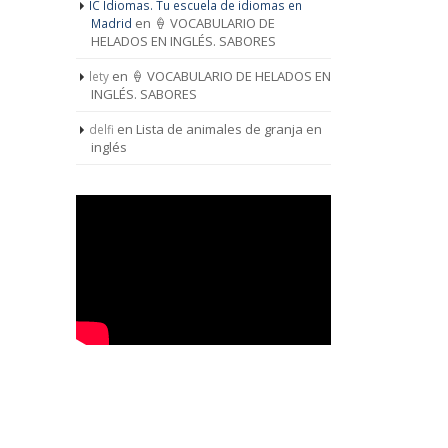
IC Idiomas. Tu escuela de idiomas en
en
🍦 VOCABULARIO DE
Madrid
HELADOS EN INGLÉS. SABORES
en
🍦 VOCABULARIO DE HELADOS EN
lety
INGLÉS. SABORES
en
Lista de animales de granja en
delfi
inglés