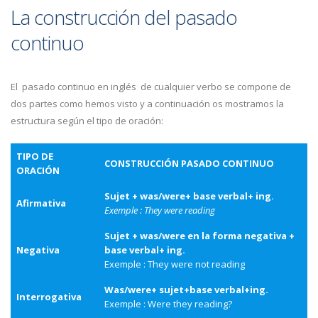
La construcción del pasado
continuo
El pasado continuo en inglés de cualquier verbo se compone de
dos partes como hemos visto y a continuación os mostramos la
estructura según el tipo de oración:
TIPO DE
CONSTRUCCIÓN PASADO CONTINUO
ORACIÓN
Sujet + was/were+ base verbal+ ing.
Afirmativa
Exemple : They were reading
Sujet + was/were en la forma negativa +
Negativa
base verbal+ ing.
Exemple : They were not reading
Was/were+ sujet+base verbal+ing.
Interrogativa
Exemple : Were they reading?