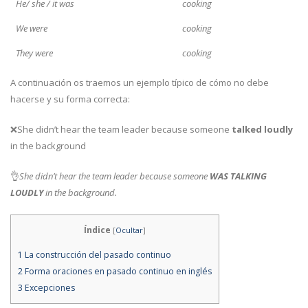
He/ she / it was
cooking
We were
cooking
They were
cooking
A continuación os traemos un ejemplo típico de cómo no debe
hacerse y su forma correcta:
❌She didn’t hear the team leader because someone
talked loudly
in the background
👌
She didn’t hear the team leader because someone
WAS TALKING
LOUDLY
in the background.
Índice
[
Ocultar
]
1
La construcción del pasado continuo
2
Forma oraciones en pasado continuo en inglés
3
Excepciones