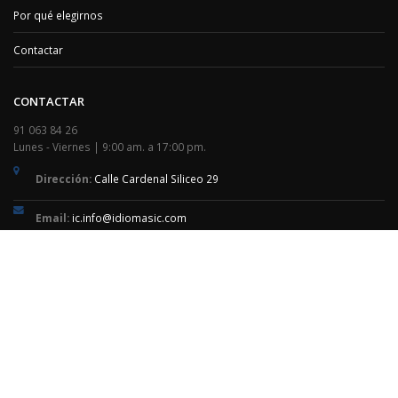
Por qué elegirnos
Contactar
CONTACTAR
91 063 84 26
Lunes - Viernes | 9:00 am. a 17:00 pm.
Dirección:
Calle Cardenal Siliceo 29
Email:
ic.info@idiomasic.com
© Copyright 2025. Todos los derechos reservados |
Aviso Legal
|
Cookies
|
Política de privacidad