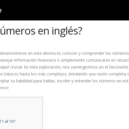
números en inglés?
 desenvolverse en este idioma es conocer y comprender los números
 manejar información financiera o simplemente comunicarse en situac
pel crucial. En esta exploración, nos sumergiremos en el fascinante
os básicos hasta los más complejos, brindando una visión completa 
pliar su habilidad para hablar, escribir y entender los números en est
rico!
 1 al 10?