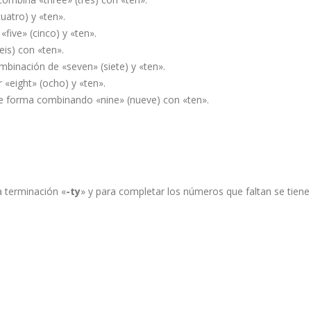
uatro) y «ten».
five» (cinco) y «ten».
eis) con «ten».
mbinación de «seven» (siete) y «ten».
r «eight» (ocho) y «ten».
 se forma combinando «nine» (nueve) con «ten».
a terminación «
-ty
» y para completar los números que faltan se tiene