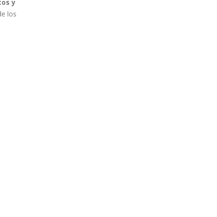
tos y
e los