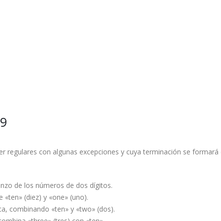
19
 ser regulares con algunas excepciones y cuya terminación se formará
nzo de los números de dos dígitos.
 «ten» (diez) y «one» (uno).
ca, combinando «ten» y «two» (dos).
 combina «three» (tres) con «ten».