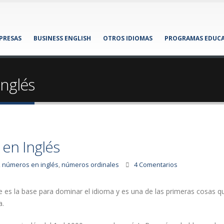
MPRESAS
BUSINESS ENGLISH
OTROS IDIOMAS
PROGRAMAS EDUCA
nglés
en Inglés
,
números en inglés
,
números ordinales
4 Comentarios
 es la base para dominar el idioma y es una de las primeras cosas q
a.