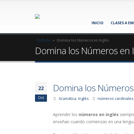
INICIO
CLASES A E
Portada
»
Domina los Números en Inglés
Domina los Números en I
Domina los Números 
22
Oct
Gramática
,
Inglés
números cardinales
Aprender los
números en inglés
siempre
enseñan cuando comienzas en una lengu