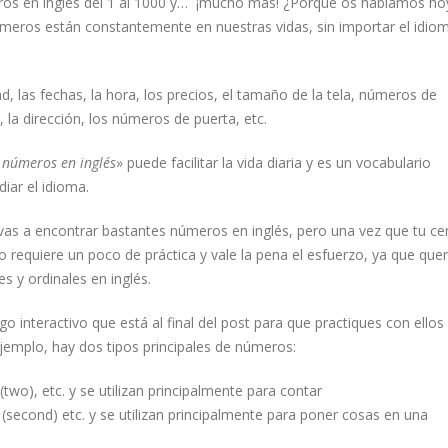
eros en inglés del 1 al 1000 y… ¡mucho más! ¿Porqué os hablamos ho
meros están constantemente en nuestras vidas, sin importar el idio
, las fechas, la hora, los precios, el tamaño de la tela, números de
 la dirección, los números de puerta, etc.
 números en inglés
» puede facilitar la vida diaria y es un vocabulario
iar el idioma.
vas a encontrar bastantes números en inglés, pero una vez que tu ce
lo requiere un poco de práctica y vale la pena el esfuerzo, ya que qu
 y ordinales en inglés.
 interactivo que está al final del post para que practiques con ellos
emplo, hay dos tipos principales de números:
 (two), etc. y se utilizan principalmente para contar
 2º (second) etc. y se utilizan principalmente para poner cosas en una