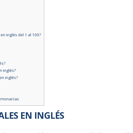
n inglés del 1 al 100?
és?
n inglés?
en inglés?
 monarcas
LES EN INGLÉS