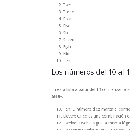
Two
Three
Four
Five
Six
Seven
Eight
Nine
Ten
Los números del 10 al 
En esta lista a partir del 13 comienzan a
teen
«.
Ten: El número diez marca el comie
Eleven: Once es una combinación de
Twelve: Twelve sigue la misma lógi
Thir
teen
: Similarmente, «thirteen»