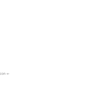
 con «
-