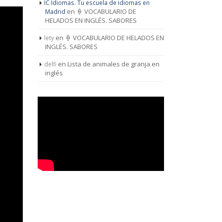
IC Idiomas. Tu escuela de idiomas en
en
🍦 VOCABULARIO DE
Madrid
HELADOS EN INGLÉS. SABORES
en
🍦 VOCABULARIO DE HELADOS EN
lety
INGLÉS. SABORES
en
Lista de animales de granja en
delfi
inglés