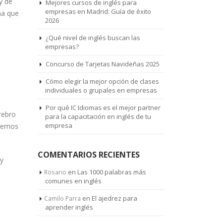
y de
Mejores cursos de inglés para
empresas en Madrid: Guía de éxito
ma que
2026
¿Qué nivel de inglés buscan las
empresas?
Concurso de Tarjetas Navideñas 2025
Cómo elegir la mejor opción de clases
individuales o grupales en empresas
Por qué IC Idiomas es el mejor partner
rebro
para la capacitación en inglés de tu
empresa
eremos
COMENTARIOS RECIENTES
 y
en
Las 1000 palabras más
Rosario
comunes en inglés
en
El ajedrez para
Camilo Parra
aprender inglés