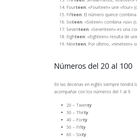
Four
teen
: «Fourteen» une «four» (c
Fif
teen
: El número quince combina «
Six
teen
: «Sixteen» combina «six» (s
Seven
teen
: «Seventeen» es una co
Eigh
teen
: «Eighteen» resulta de uni
Nine
teen
: Por último, «nineteen»
Números del 20 al 100
En las decenas en inglés siempre tendrá l
acompañar con los números del 1 al 9.
20 – Twen
ty
30 – Thir
ty
40 – For
ty
50 – Fif
ty
60 – Six
ty