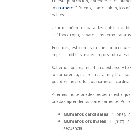
En esta publicación, aprenderás los núm
los
números
? Bueno, como saben, los nú
hables.
Usamos números para describir la cantidad
teléfono, ropa, zapatos, las temperaturas,
Entonces, esto muestra que conocer «
los
imprescindible si estás empezando a estud
Sabemos que es un artículo extenso y te 
lo comprenda, nte resultará muy fácil, so
que domines todos los números cardinales
Además, no te puedes perder nuestro juego
puedas aprenderlos correctamente. Por ej
Números cardinales
: 1 (one), 2
Números ordinales
: 1º (first),
secuencia