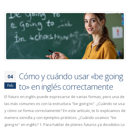
Cómo y cuándo usar «be going
04
to» en inglés correctamente
Feb
El futuro en inglés puede expresarse de varias formas, pero una de
las más comunes es con la estructura "be going to". ¿Cuándo se usa
y cómo se forma correctamente? En este artículo, te lo explicamos de
manera sencilla y con ejemplos prácticos. ¿Cuándo usamos "be
going to" en inglés? 1. Para hablar de planes futuros ya decididos Lo