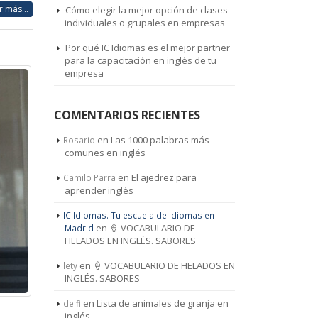
r más...
Cómo elegir la mejor opción de clases
individuales o grupales en empresas
Por qué IC Idiomas es el mejor partner
para la capacitación en inglés de tu
empresa
COMENTARIOS RECIENTES
en
Las 1000 palabras más
Rosario
comunes en inglés
en
El ajedrez para
Camilo Parra
aprender inglés
IC Idiomas. Tu escuela de idiomas en
en
🍦 VOCABULARIO DE
Madrid
HELADOS EN INGLÉS. SABORES
en
🍦 VOCABULARIO DE HELADOS EN
lety
INGLÉS. SABORES
en
Lista de animales de granja en
delfi
inglés