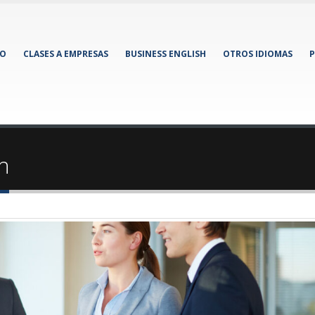
IO
CLASES A EMPRESAS
BUSINESS ENGLISH
OTROS IDIOMAS
P
sh