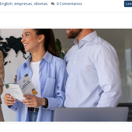
English
,
empresas
,
idiomas
0 Comentarios
Lee