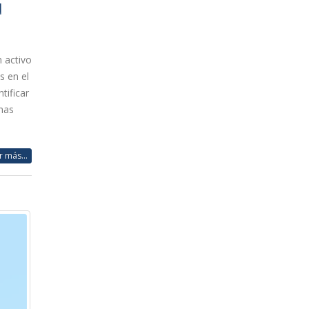
u
 activo
s en el
tificar
omas
r más...