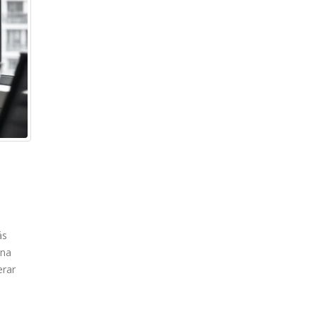
ás
ina
erar