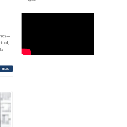
iones—
tual,
la
r más...