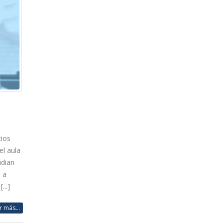
cios
el aula
udian
 a
..]
r más...