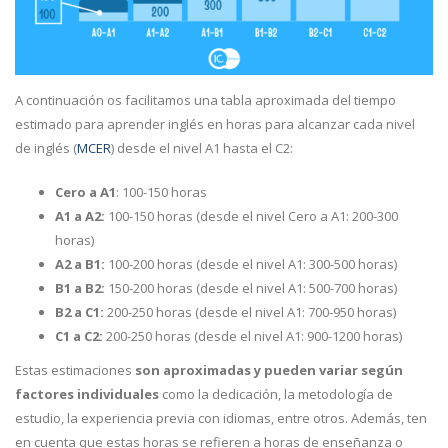
A continuación os facilitamos una tabla aproximada del tiempo
estimado para aprender inglés en horas para alcanzar cada nivel
de inglés (
MCER
) desde el nivel A1 hasta el C2:
Cero a A1
: 100-150 horas
A1 a A2:
100-150 horas (desde el nivel Cero a A1: 200-300
horas)
A2 a B1:
100-200 horas (desde el nivel A1: 300-500 horas)
B1 a B2:
150-200 horas (desde el nivel A1: 500-700 horas)
B2 a C1:
200-250 horas (desde el nivel A1: 700-950 horas)
C1 a C2:
200-250 horas (desde el nivel A1: 900-1200 horas)
Estas estimaciones
son aproximadas y pueden variar según
factores individuales
como la dedicación, la metodología de
estudio, la experiencia previa con idiomas, entre otros. Además, ten
en cuenta que estas horas se refieren a horas de enseñanza o