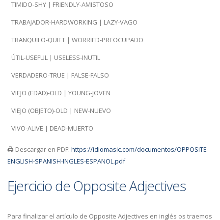
TIMIDO-SHY | FRIENDLY-AMISTOSO
TRABAJADOR-HARDWORKING | LAZY-VAGO
TRANQUILO-QUIET | WORRIED-PREOCUPADO
ÚTIL-USEFUL | USELESS-INUTIL
VERDADERO-TRUE | FALSE-FALSO
VIEJO (EDAD)-OLD | YOUNG-JOVEN
VIEJO (OBJETO)-OLD | NEW-NUEVO
VIVO-ALIVE | DEAD-MUERTO
🖨️ Descargar en PDF:
https://idiomasic.com/documentos/OPPOSITE-
ENGLISH-SPANISH-INGLES-ESPANOL.pdf
Ejercicio de Opposite Adjectives
Para finalizar el artículo de Opposite Adjectives en inglés os traemos