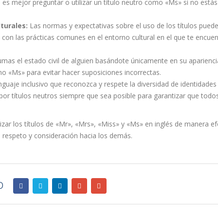
es mejor preguntar o utilizar un título neutro como «Ms» si no estás
turales:
Las normas y expectativas sobre el uso de los títulos pued
te con las prácticas comunes en el entorno cultural en el que te encuen
as el estado civil de alguien basándote únicamente en su aparienci
omo «Ms» para evitar hacer suposiciones incorrectas.
enguaje inclusivo que reconozca y respete la diversidad de identidades
por títulos neutros siempre que sea posible para garantizar que todo
zar los títulos de «Mr», «Mrs», «Miss» y «Ms» en inglés de manera ef
o respeto y consideración hacia los demás.
o