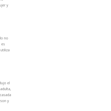
ujer y
ndo no
n es
tiliza
dujo el
 adulta,
 casada
rson y