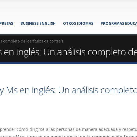
MPRESAS
BUSINESS ENGLISH
OTROS IDIOMAS
PROGRAMAS EDUCA
is completo de los títulos de cortesía
en inglés: Un análisis completo de 
y Ms en inglés: Un análisis complet
render cómo dirigirse a las personas de manera adecuada y respet
ss» y «Ms», juegan un papel crucial en la comunicación forma