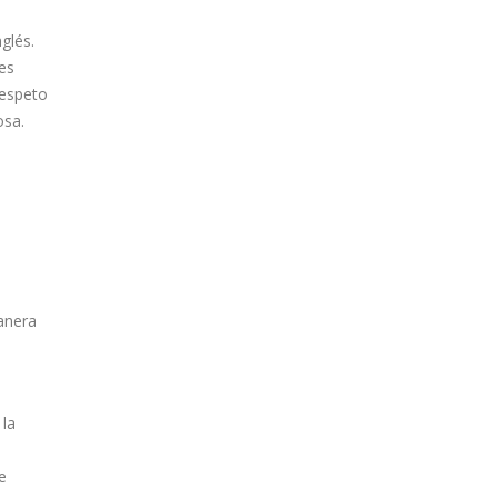
glés.
es
respeto
osa.
manera
 la
e