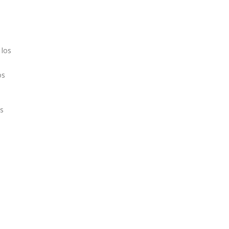
 los
os
es