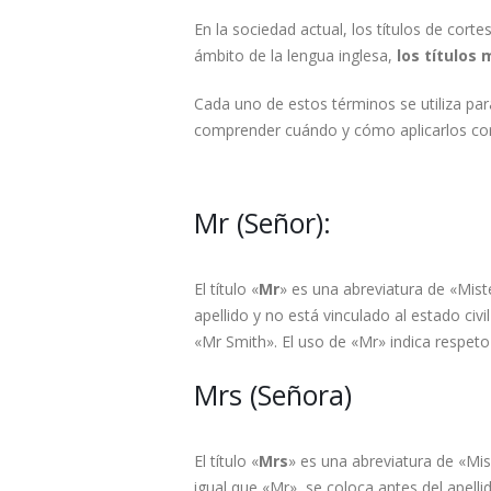
En la sociedad actual, los títulos de cor
ámbito de la lengua inglesa,
los títulos
Cada uno de estos términos se utiliza par
comprender cuándo y cómo aplicarlos cor
Mr (Señor):
El título «
Mr
» es una abreviatura de «Mist
apellido y no está vinculado al estado civi
«Mr Smith». El uso de «Mr» indica respeto 
Mrs (Señora)
El título «
Mrs
» es una abreviatura de «Miss
igual que «Mr», se coloca antes del apelli