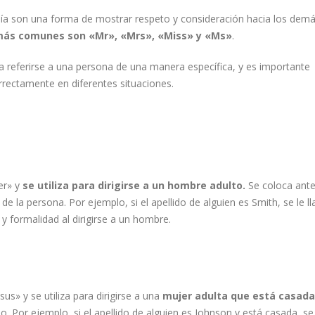
tesía son una forma de mostrar respeto y consideración hacia los demá
 más comunes son «Mr», «Mrs», «Miss» y «Ms»
.
a referirse a una persona de una manera específica, y es importante
rectamente en diferentes situaciones.
er» y
se utiliza para dirigirse a un hombre adulto.
Se coloca ante
l de la persona. Por ejemplo, si el apellido de alguien es Smith, se le l
y formalidad al dirigirse a un hombre.
us» y se utiliza para dirigirse a una
mujer adulta que está casada
do. Por ejemplo, si el apellido de alguien es Johnson y está casada, se