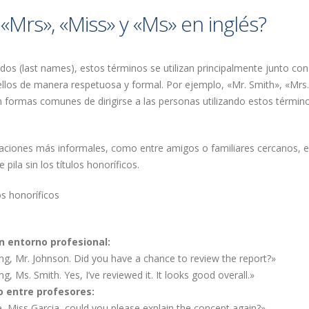
Mrs», «Miss» y «Ms» en inglés?
lidos (last names), estos términos se utilizan principalmente junto con
a ellos de manera respetuosa y formal. Por ejemplo, «Mr. Smith», «Mrs.
n formas comunes de dirigirse a las personas utilizando estos términ
aciones más informales, como entre amigos o familiares cercanos, 
pila sin los títulos honoríficos.
os honoríficos
n entorno profesional:
g, Mr. Johnson. Did you have a chance to review the report?»
, Ms. Smith. Yes, I’ve reviewed it. It looks good overall.»
 entre profesores:
, Miss Garcia, could you please explain the concept again?»