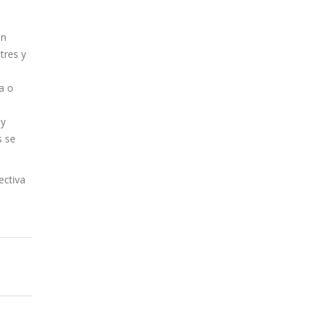
en
tres y
a o
 y
s se
ectiva