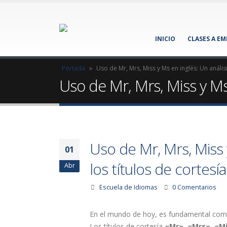
INICIO
CLASES A E
Portada
»
Uso de Mr, Mrs, Miss y Ms en inglés: Un anális
Uso de Mr, Mrs, Miss y Ms 
Uso de Mr, Mrs, Miss 
01
los títulos de cortesía
Abr
Escuela de Idiomas
0 Comentarios
En el mundo de hoy, es fundamental comp
Los títulos de cortesía
«Mr», «Mrs», «Mi