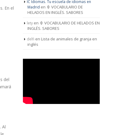
IC Idiomas. Tu escuela de idiomas en
en
🍦 VOCABULARIO DE
Madrid
s. En el
HELADOS EN INGLÉS. SABORES
en
🍦 VOCABULARIO DE HELADOS EN
lety
INGLÉS. SABORES
en
Lista de animales de granja en
delfi
inglés
s del
lamará
. Al
 le