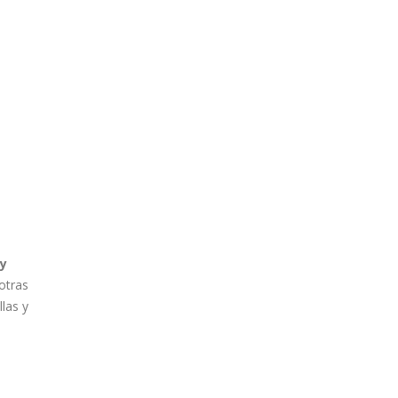
 y
otras
llas y