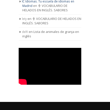
IC Idiomas. Tu escuela de idiomas en
en
🍦 VOCABULARIO DE
Madrid
HELADOS EN INGLÉS. SABORES
en
🍦 VOCABULARIO DE HELADOS EN
lety
INGLÉS. SABORES
en
Lista de animales de granja en
delfi
inglés