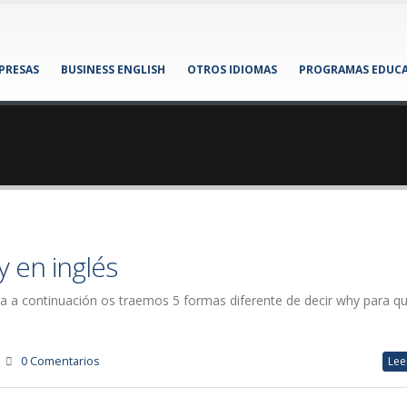
MPRESAS
BUSINESS ENGLISH
OTROS IDIOMAS
PROGRAMAS EDUCA
 en inglés
bra a continuación os traemos 5 formas diferente de decir why para q
0 Comentarios
Lee