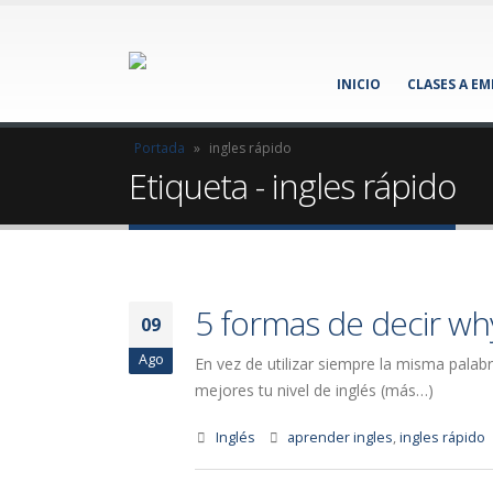
INICIO
CLASES A E
Portada
»
ingles rápido
Etiqueta - ingles rápido
5 formas de decir why
09
Ago
En vez de utilizar siempre la misma pala
mejores tu nivel de inglés (más…)
Inglés
aprender ingles
,
ingles rápido