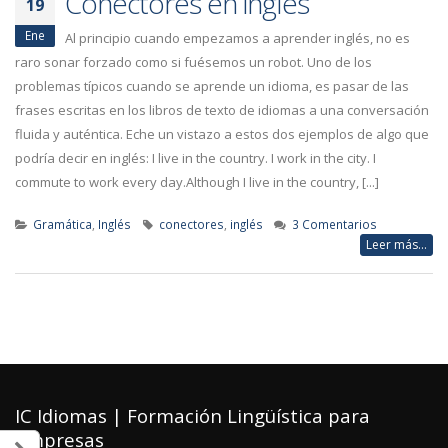
Conectores en inglés
19
Ene
Al principio cuando empezamos a aprender inglés, no es
raro sonar forzado como si fuésemos un robot. Uno de los
problemas típicos cuando se aprende un idioma, es pasar de las
frases escritas en los libros de texto de idiomas a una conversación
fluida y auténtica. Eche un vistazo a estos dos ejemplos de algo que
podría decir en inglés: I live in the country. I work in the city. I
commute to work every day.Although I live in the country, [...]
Gramática
,
Inglés
conectores
,
inglés
3 Comentarios
Leer más...
IC Idiomas | Formación Lingüística para
Empresas