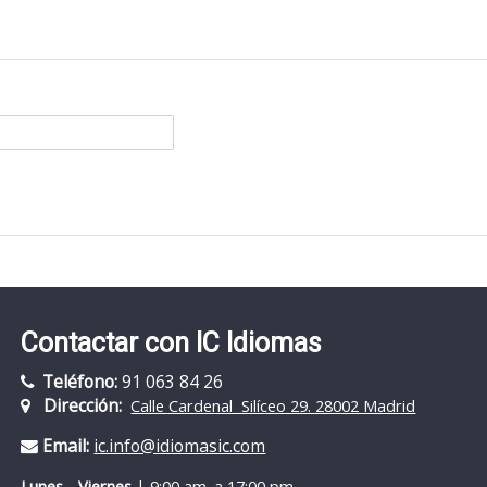
Contactar con IC Idiomas
Teléfono:
91 063 84 26
D
irección:
Calle Cardenal Silíceo 29. 28002 Madrid
Email:
ic.info@idiomasic.com
Lunes - Viernes
| 9:00 am. a 17:00 pm.