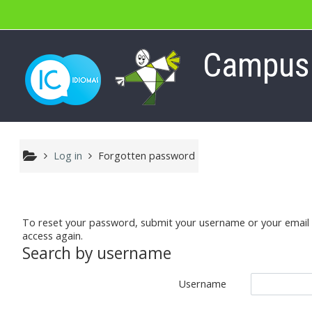
Skip to main content
MENU
Campus V
IC IDIOMAS
Refuerzo de inglés
Log in
Forgotten password
Extraescolares de inglés
Cambridge University
To reset your password, submit your username or your email ad
access again.
Search by username
Trinity C. London
Username