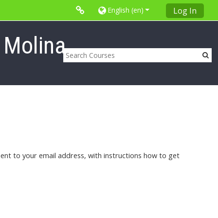
English ‎(en)‎
Log In
 Molina
ent to your email address, with instructions how to get