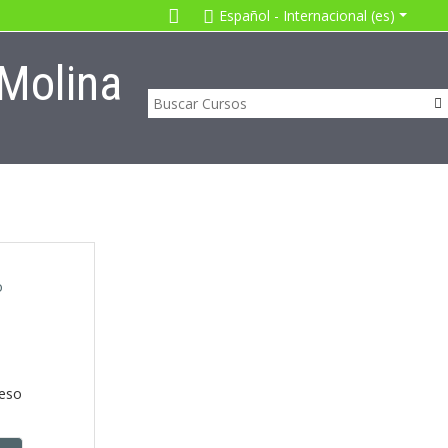
Español - Internacional ‎(es)‎
 Molina
o
ceso