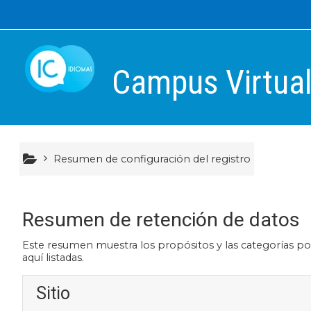
Salta al contenido principal
MENU
Campus Virtual
IC IDIOMAS
Refuerzo de inglés
Resumen de configuración del registro
Extraescolares de inglés
Cambridge University
Resumen de retención de datos
Este resumen muestra los propósitos y las categorías por
Trinity C. London
aquí listadas.
Sitio