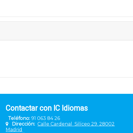
Contactar con IC Idiomas
Teléfono:
91 063 84 26
D
irección:
Calle Cardenal Silíceo 29. 28002
Madrid