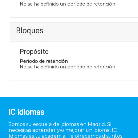
No se ha definido un período de retención
Bloques
Propósito
Período de retención
No se ha definido un período de retención
IC Idiomas
Somos su escuela de idiomas en Madrid. Si
necesitas aprender y/o mejorar un idioma, IC
Idiomas es tu academia. Te ofrecemos distintos