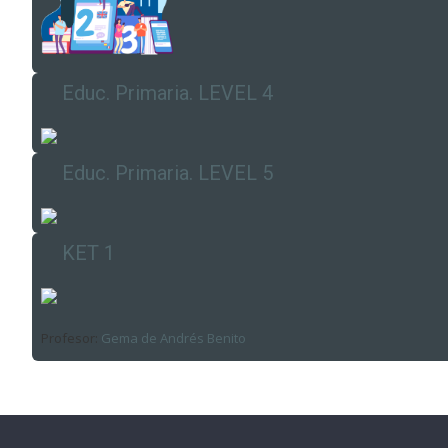
Educ. Primaria. LEVEL 4
Educ. Primaria. LEVEL 5
KET 1
Profesor:
Gema de Andrés Benito