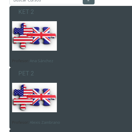
Colegio Tirso de Molina
KET 2
Contactar
Profesor:
Ana Sánchez
PET 2
Profesor:
Alexis Zambrano