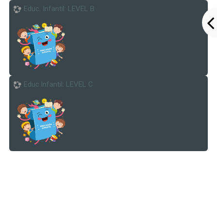
Educ. Infantil: LEVEL B
Colegio Tirso de Molina
Contactar
Educ.Infantil: LEVEL C