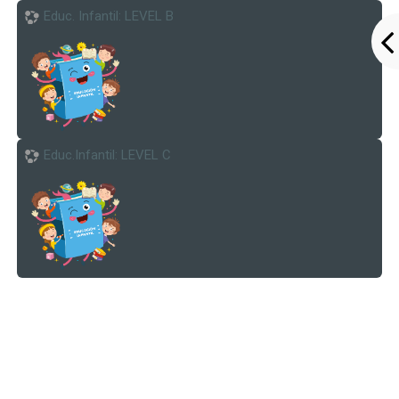
Educ. Infantil: LEVEL B
Colegio Tirso de Molina
Contactar
Educ.Infantil: LEVEL C